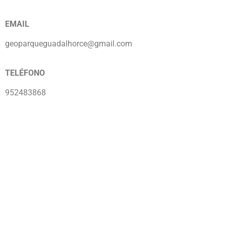
EMAIL
geoparqueguadalhorce@gmail.com
TELÉFONO
952483868